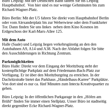
Büro Leipzig: Mit der Deutschen Bahn fahren Sie bis Leipzig
Hauptbahnhof. Von hier sind es nur wenige Gehminuten bis zum
Richard-Wagner-Platz.
Büro Berlin: Mit der U5 fahren Sie direkt vom Hauptbahnhof Berlin
oder vom Alexanderplatz bis zur Weberwiese oder dem Frankfurter
Tor. Dann finden Sie uns linkes neben dem Kino Kosmos im
Erdgeschoss der Karl-Marx-Allee 125.
Mit dem Auto
Halle (Saale) und Leipzig liegen verkehrsgünstig an den den
Autobahnen A9, A14 und A38. Nach der Abfahrt folgen Sie bitte
den Ausschilderungen in Richtung Zentrum.
Parkmöglichkeiten
Büro Halle: Direkt vor dem Eingang der Moritzburg steht der
kostenpflichtige Parkplatz auf dem Friedemann-Bach-Platz zur
Verfügung. Er ist über den Moritzburgring zu erreichen. In der
Dachritzstraße bietet das Parkhaus „Händelhaus-Karree“ Parkplätze.
Von dort sind es nur ca. fünf Minuten zum Intecta Kreativquartier zu
gehen.
Büro Leipzig: In der öffentlichen Parkgarage in den „Höfen am
Brühl“ finden Sie immer einen Stellplatz. Unser Büro ist stadtseitig
direkt gegenüber Ecke Richard-Wagner-Platz.