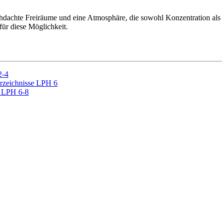
rchdachte Freiräume und eine Atmosphäre, die sowohl Konzentration 
ür diese Möglichkeit.
2-4
erzeichnisse LPH 6
r LPH 6-8