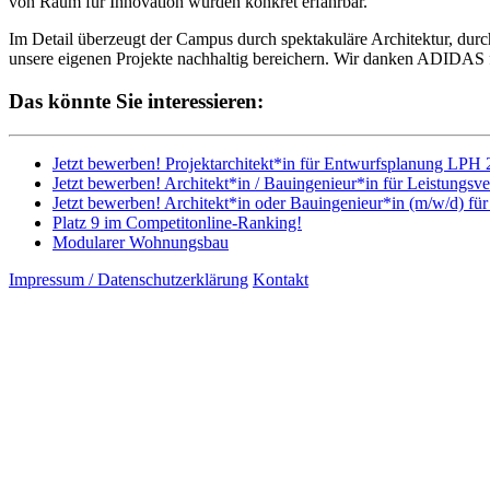
von Raum für Innovation wurden konkret erfahrbar.
Im Detail überzeugt der Campus durch spektakuläre Architektur, du
unsere eigenen Projekte nachhaltig bereichern. Wir danken ADIDAS f
Das könnte Sie interessieren:
Jetzt bewerben! Projektarchitekt*in für Entwurfsplanung LPH 
Jetzt bewerben! Architekt*in / Bauingenieur*in für Leistungsv
Jetzt bewerben! Architekt*in oder Bauingenieur*in (m/w/d) fü
Platz 9 im Competitonline-Ranking!
Modularer Wohnungsbau
Impressum / Datenschutzerklärung
Kontakt