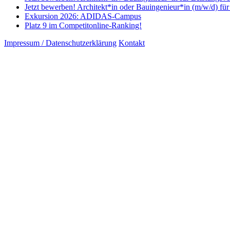
Jetzt bewerben! Architekt*in oder Bauingenieur*in (m/w/d) fü
Exkursion 2026: ADIDAS-Campus
Platz 9 im Competitonline-Ranking!
Impressum / Datenschutzerklärung
Kontakt