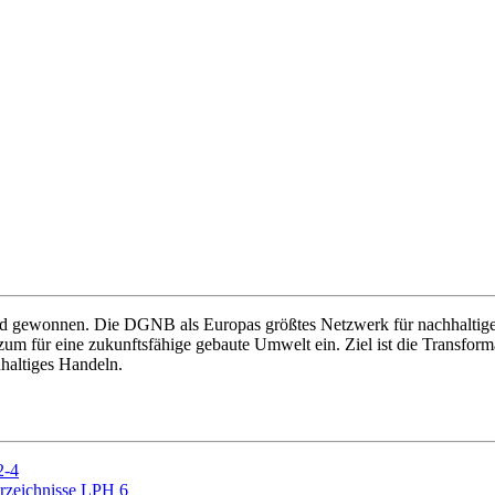
ied gewonnen. Die DGNB als Europas größtes Netzwerk für nachhaltiges
rzum für eine zukunftsfähige gebaute Umwelt ein. Ziel ist die Transf
hhaltiges Handeln.
2-4
erzeichnisse LPH 6