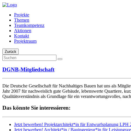
Projekte
Themen
Teamkompetenz
Aktionen
Kontakt
Projektraum
Zurück
DGNB-Mitgliedschaft
Die Deutsche Gesellschaft für Nachhaltiges Bauen hat uns als Mitgl
Jahr 2007 für nachweislich gute Gebäude, lebenswerte Quartiere, ku
Qualitätsverständnis als Grundlage für ein verantwortungsvolles, nac
Das könnte Sie interessieren:
Jetzt bewerben! Projektarchitekt*in für Entwurfsplanung LPH 
Jetzt bewerben! Architekt*in / Bauingenieur*in für Leistungsv