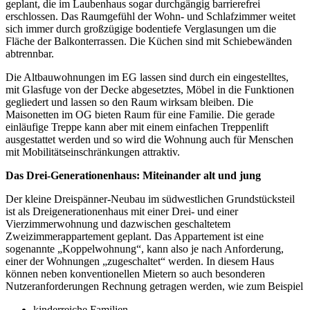
geplant, die im Laubenhaus sogar durchgängig barrierefrei
erschlossen. Das Raumgefühl der Wohn- und Schlafzimmer weitet
sich immer durch großzügige bodentiefe Verglasungen um die
Fläche der Balkonterrassen. Die Küchen sind mit Schiebewänden
abtrennbar.
Die Altbauwohnungen im EG lassen sind durch ein eingestelltes,
mit Glasfuge von der Decke abgesetztes, Möbel in die Funktionen
gegliedert und lassen so den Raum wirksam bleiben. Die
Maisonetten im OG bieten Raum für eine Familie. Die gerade
einläufige Treppe kann aber mit einem einfachen Treppenlift
ausgestattet werden und so wird die Wohnung auch für Menschen
mit Mobilitätseinschränkungen attraktiv.
Das Drei-Generationenhaus: Miteinander alt und jung
Der kleine Dreispänner-Neubau im südwestlichen Grundstücksteil
ist als Dreigenerationenhaus mit einer Drei- und einer
Vierzimmerwohnung und dazwischen geschaltetem
Zweizimmerappartement geplant. Das Appartement ist eine
sogenannte „Koppelwohnung“, kann also je nach Anforderung,
einer der Wohnungen „zugeschaltet“ werden. In diesem Haus
können neben konventionellen Mietern so auch besonderen
Nutzeranforderungen Rechnung getragen werden, wie zum Beispiel
kinderreiche Familien