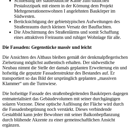
Schließung der städtebauliche Kante zum südlichen
Pestalozzipark mit einem in der Körnung dem Projekt
Mehrgenerationenwohnen I angelehnten Baukörper im
Südwesten.
Berücksichtigung der gebietstypischen Aufweitungen des
Straßenraums durch kleinen Versatz der Baufluchten.
Die Abschirmung des Straßenlärms und somit Schaffung
eines attraktiven Freiraums und ruhiger Wohnlage für alle.
Die Fassaden: Gegenstücke massiv und leicht
Die Ansichten des Altbaus bleiben gemäß der denkmalpflegerischen
Zielsetzung möglichst authentisch erhalten. Der südwestliche
Neubau nimmt die Stelle der damals geplanten Erweiterung ein und
hofseitig die geputzte Fassadenstruktur des Bestandes auf. Er
transportiert so das Bild der ursprünglich geplanten „massiven
Klammer“ um die Turnwiese.
Die hofseitige Fassade des straßenbegleitenden Baukörpers dagegen
entmaterialisiert das Gebäudevolumen mit seiner durchgängigen
solaren Vorzone. Diese optische Auflösung der Fläche wird durch
die Fassadenbegrünung noch verstärkt. Dieses verbindende
Gestaltbild kann jeder Bewohner mit seiner Balkonbepflanzung
durch blühende Akzente zu einer gemeinschaftlichen Ansicht
ergänzen.