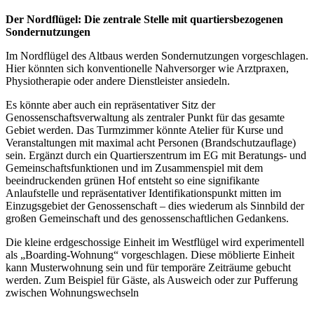
Der Nordflügel: Die zentrale Stelle mit quartiersbezogenen
Sondernutzungen
Im Nordflügel des Altbaus werden Sondernutzungen vorgeschlagen.
Hier könnten sich konventionelle Nahversorger wie Arztpraxen,
Physiotherapie oder andere Dienstleister ansiedeln.
Es könnte aber auch ein repräsentativer Sitz der
Genossenschaftsverwaltung als zentraler Punkt für das gesamte
Gebiet werden. Das Turmzimmer könnte Atelier für Kurse und
Veranstaltungen mit maximal acht Personen (Brandschutzauflage)
sein. Ergänzt durch ein Quartierszentrum im EG mit Beratungs- und
Gemeinschaftsfunktionen und im Zusammenspiel mit dem
beeindruckenden grünen Hof entsteht so eine signifikante
Anlaufstelle und repräsentativer Identifikationspunkt mitten im
Einzugsgebiet der Genossenschaft – dies wiederum als Sinnbild der
großen Gemeinschaft und des genossenschaftlichen Gedankens.
Die kleine erdgeschossige Einheit im Westflügel wird experimentell
als „Boarding-Wohnung“ vorgeschlagen. Diese möblierte Einheit
kann Musterwohnung sein und für temporäre Zeiträume gebucht
werden. Zum Beispiel für Gäste, als Ausweich oder zur Pufferung
zwischen Wohnungswechseln