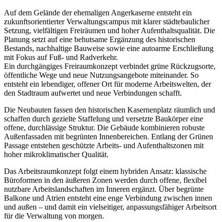
Auf dem Gelände der ehemaligen Angerkaserne entsteht ein
zukunftsorientierter Verwaltungscampus mit klarer städtebaulicher
Setzung, vielfältigen Freiräumen und hoher Aufenthaltsqualität. Die
Planung setzt auf eine behutsame Ergänzung des historischen
Bestands, nachhaltige Bauweise sowie eine autoarme Erschließung
mit Fokus auf Fuß- und Radverkehr.
Ein durchgängiges Freiraumkonzept verbindet grüne Rückzugsorte,
öffentliche Wege und neue Nutzungsangebote miteinander. So
entsteht ein lebendiger, offener Ort für moderne Arbeitswelten, der
den Stadtraum aufwertet und neue Verbindungen schafft.
Die Neubauten fassen den historischen Kasernenplatz räumlich und
schaffen durch gezielte Staffelung und versetzte Baukörper eine
offene, durchlässige Struktur. Die Gebäude kombinieren robuste
Außenfassaden mit begrünten Innenbereichen. Entlang der Grünen
Passage entstehen geschützte Arbeits- und Aufenthaltszonen mit
hoher mikroklimatischer Qualität.
Das Arbeitsraumkonzept folgt einem hybriden Ansatz: klassische
Büroformen in den äußeren Zonen werden durch offene, flexibel
nutzbare Arbeitslandschaften im Inneren ergänzt. Über begrünte
Balkone und Atrien entsteht eine enge Verbindung zwischen innen
und außen – und damit ein vielseitiger, anpassungsfähiger Arbeitsort
für die Verwaltung von morgen.