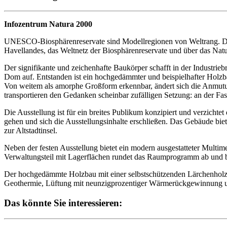
Infozentrum Natura 2000
UNESCO-Biosphärenreservate sind Modellregionen von Weltrang. Das 
Havellandes, das Weltnetz der Biosphärenreservate und über das Nat
Der signifikante und zeichenhafte Baukörper schafft in der Industri
Dom auf. Entstanden ist ein hochgedämmter und beispielhafter Holzba
Von weitem als amorphe Großform erkennbar, ändert sich die Anmutung 
transportieren den Gedanken scheinbar zufälligen Setzung: an der Fa
Die Ausstellung ist für ein breites Publikum konzipiert und verzich
gehen und sich die Ausstellungsinhalte erschließen. Das Gebäude bi
zur Altstadtinsel.
Neben der festen Ausstellung bietet ein modern ausgestatteter Multim
Verwaltungsteil mit Lagerflächen rundet das Raumprogramm ab und b
Der hochgedämmte Holzbau mit einer selbstschützenden Lärchenholzve
Geothermie, Lüftung mit neunzigprozentiger Wärmerückgewinnung u
Das könnte Sie interessieren: