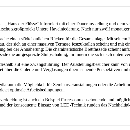
„Haus der Flüsse“ informiert mit einer Dauerausstellung und dem vor
urschutzgroßprojekt Untere Havelniederung. Nach nur zwölf monatiger 
ebrache einen städtebaulichen Rücken für die Gesamtanlage. Mit seinem
u, der sich an einer massiven Terrasse festzukrallen scheint und mit 
bei der Annäherung: Die charakteristische Brettfassade scheint aufzub
ssade die aufgespreizte Stulpschalung, im Innern die sich nach unten 
tet deshalb auf eine Zwangsführung. Der Ausstellungsbesucher kann von
etet über die Galerie und Verglasungen überraschende Perspektiven un
ediaraum die Möglichkeit für Seminarveranstaltungen oder die Arbeit mi
ietet optimale Arbeitsbedingungen.
rkleidung ist auch ein Beispiel für ressourcenschonende und möglich
nd der konsequente Einsatz von LED-Technik runden das Nachhaltigke