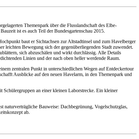
gelagerten Themenpark über die Flusslandschaft des Elbe-
Bauzeit ist es auch Teil der Bundesgartenschau 2015.
 Hochpunkt baut er Sichtachsen zur Altstadtinsel und zum Havelberger
einer leichten Bewegung sich der gegenüberliegenden Stadt zuwendet.
lättern, sich abzuschälen und wirkt durchlässig. Alle Details
verdichtenden Linien und der nach oben heller werdende Raum.
 einem zentralen Punkt in unterschiedlichen Wegen auf Entdeckertour
d schafft Ausblicke auf den neuen Havelarm, in den Themenpark und
t Schülergruppen an einer kleinen Laborstrecke. Ein kleiner
st naturverträgliche Bauweise: Dachbegrünung, Vogelschutzglas,
itskonzept ab.