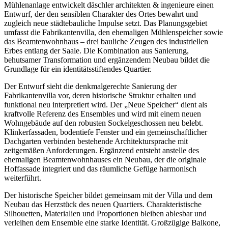
Mühlenanlage entwickelt däschler architekten & ingenieure einen
Entwurf, der den sensiblen Charakter des Ortes bewahrt und
zugleich neue städtebauliche Impulse setzt. Das Planungsgebiet
umfasst die Fabrikantenvilla, den ehemaligen Mühlenspeicher sowie
das Beamtenwohnhaus – drei bauliche Zeugen des industriellen
Erbes entlang der Saale. Die Kombination aus Sanierung,
behutsamer Transformation und ergänzendem Neubau bildet die
Grundlage für ein identitätsstiftendes Quartier.
Der Entwurf sieht die denkmalgerechte Sanierung der
Fabrikantenvilla vor, deren historische Struktur erhalten und
funktional neu interpretiert wird. Der „Neue Speicher“ dient als
kraftvolle Referenz des Ensembles und wird mit einem neuen
Wohngebäude auf den robusten Sockelgeschossen neu belebt.
Klinkerfassaden, bodentiefe Fenster und ein gemeinschaftlicher
Dachgarten verbinden bestehende Architektursprache mit
zeitgemäßen Anforderungen. Ergänzend entsteht anstelle des
ehemaligen Beamtenwohnhauses ein Neubau, der die originale
Hoffassade integriert und das räumliche Gefüge harmonisch
weiterführt.
Der historische Speicher bildet gemeinsam mit der Villa und dem
Neubau das Herzstück des neuen Quartiers. Charakteristische
Silhouetten, Materialien und Proportionen bleiben ablesbar und
verleihen dem Ensemble eine starke Identität. Großzügige Balkone,