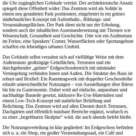
die Uhr zugänglichen Gebäude vereint. Der architektonische Ansatz
spiegelt diese Offenheit wider: Das Zentrum wird als Solitär in
einem neu gestalteten Park positioniert, eingebettet in ein grünes
städtebauliches Konzept mit Aufenthalts-, Bildungs- und
Veranstaltungsflächen. Der Park dient nicht nur der Erholung,
sondern auch der inhaltlichen Auseinandersetzung mit Themen wie
Wissenschaft, Gesundheit und Geschichte. Orte wie ein Auditorium
im Freien, eine Speakers’ Corner, Wasserflächen oder Sportangebote
schaffen ein lebendiges urbanes Umfeld.
Das Gebäude selbst verzahnt sich auf vielfältige Weise mit dem
Außenraum: großzügige Grünflächen, Terrassen und ein
durchgehender „grüner“ Erdgeschossbereich mit minimaler
Versiegelung verbinden Innen und Außen. Die Struktur des Baus ist
robust und flexibel: Ein Raumtragwerk mit doppelter Geschosshöhe
erlaubt unterschiedliche Nutzungen – von Ausstellungen über Büros
bis hin zu Gastronomie. Dabei wird auf einfache, anpassbare und
nachhaltige Bauteile gesetzt, inklusive Re-Use-Materialien und
einem Low-Tech-Konzept mit natürlicher Belüftung und
Belichtung. Das Zentrum wird auf allen Ebenen durch Terrassen,
Dachgärten und öffentlich nutzbare Bereiche ergänzt, wodurch es
zu einer „begehbaren Skulptur“ wird, die auch abends belebt bleibt.
Die Nutzungsverteilung ist klar gegliedert: Im Erdgeschoss befinden
sich u. a. ein Shop, ein großer Veranstaltungssaal, ein Café und