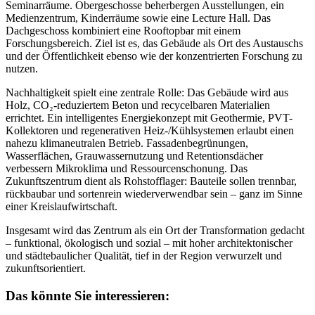
Seminarräume. Obergeschosse beherbergen Ausstellungen, ein
Medienzentrum, Kinderräume sowie eine Lecture Hall. Das
Dachgeschoss kombiniert eine Rooftopbar mit einem
Forschungsbereich. Ziel ist es, das Gebäude als Ort des Austauschs
und der Öffentlichkeit ebenso wie der konzentrierten Forschung zu
nutzen.
Nachhaltigkeit spielt eine zentrale Rolle: Das Gebäude wird aus
Holz, CO₂-reduziertem Beton und recycelbaren Materialien
errichtet. Ein intelligentes Energiekonzept mit Geothermie, PVT-
Kollektoren und regenerativen Heiz-/Kühlsystemen erlaubt einen
nahezu klimaneutralen Betrieb. Fassadenbegrünungen,
Wasserflächen, Grauwassernutzung und Retentionsdächer
verbessern Mikroklima und Ressourcenschonung. Das
Zukunftszentrum dient als Rohstofflager: Bauteile sollen trennbar,
rückbaubar und sortenrein wiederverwendbar sein – ganz im Sinne
einer Kreislaufwirtschaft.
Insgesamt wird das Zentrum als ein Ort der Transformation gedacht
– funktional, ökologisch und sozial – mit hoher architektonischer
und städtebaulicher Qualität, tief in der Region verwurzelt und
zukunftsorientiert.
Das könnte Sie interessieren: