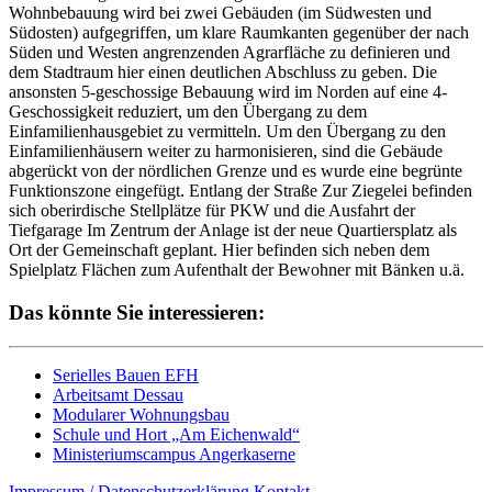
Wohnbebauung wird bei zwei Gebäuden (im Südwesten und
Südosten) aufgegriffen, um klare Raumkanten gegenüber der nach
Süden und Westen angrenzenden Agrarfläche zu definieren und
dem Stadtraum hier einen deutlichen Abschluss zu geben. Die
ansonsten 5-geschossige Bebauung wird im Norden auf eine 4-
Geschossigkeit reduziert, um den Übergang zu dem
Einfamilienhausgebiet zu vermitteln. Um den Übergang zu den
Einfamilienhäusern weiter zu harmonisieren, sind die Gebäude
abgerückt von der nördlichen Grenze und es wurde eine begrünte
Funktionszone eingefügt. Entlang der Straße Zur Ziegelei befinden
sich oberirdische Stellplätze für PKW und die Ausfahrt der
Tiefgarage Im Zentrum der Anlage ist der neue Quartiersplatz als
Ort der Gemeinschaft geplant. Hier befinden sich neben dem
Spielplatz Flächen zum Aufenthalt der Bewohner mit Bänken u.ä.
Das könnte Sie interessieren:
Serielles Bauen EFH
Arbeitsamt Dessau
Modularer Wohnungsbau
Schule und Hort „Am Eichenwald“
Ministeriumscampus Angerkaserne
Impressum / Datenschutzerklärung
Kontakt