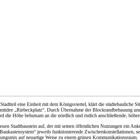
tadtteil eine Einheit mit dem Königsviertel, klärt die städtebauliche Si
amtidee „Riebeckplatz“. Durch Übernahme der Blockrandbebauung und d
rd die Höhe behutsam an die nördlich und östlich anschließende, höhe
en Stadtbaustein auf, der mit seinen öffentlichen Nutzungen ein Anker
Baukastensystem“ jeweils funktionierende Zwischenkonstellationen, s
zungsmix auf neuartige Weise zu einem grünen Kommunikationsraum.