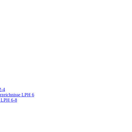
2-4
erzeichnisse LPH 6
r LPH 6-8