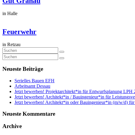
Gut Granau
in Halle
Feuerwehr
in Retzau
Neueste Beiträge
Serielles Bauen EFH
Arbeitsamt Dessau
Jetzt bewerben! Projektarchitekt*in für Entwurfsplanung LPH 
Jetzt bewerben! Architekt*in / Bauingenieur*in für Leistungsv
Jetzt bewerben! Architekt*in oder Bauingenieur*in (m/w/d) fü
Neueste Kommentare
Archive