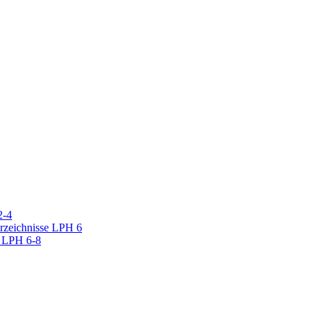
2-4
erzeichnisse LPH 6
r LPH 6-8