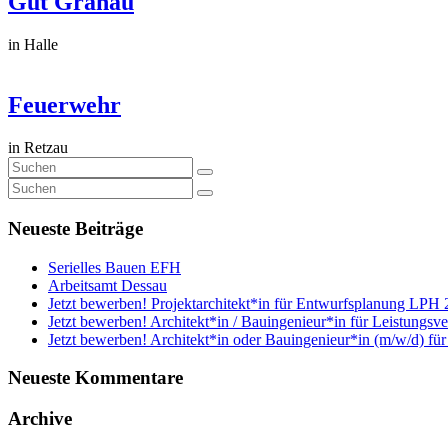
Gut Granau
in Halle
Feuerwehr
in Retzau
Neueste Beiträge
Serielles Bauen EFH
Arbeitsamt Dessau
Jetzt bewerben! Projektarchitekt*in für Entwurfsplanung LPH 
Jetzt bewerben! Architekt*in / Bauingenieur*in für Leistungsv
Jetzt bewerben! Architekt*in oder Bauingenieur*in (m/w/d) fü
Neueste Kommentare
Archive