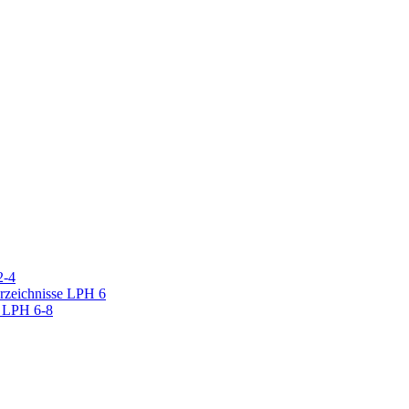
2-4
erzeichnisse LPH 6
r LPH 6-8