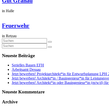
Gut Granau
in Halle
Feuerwehr
in Retzau
Neueste Beiträge
Serielles Bauen EFH
Arbeitsamt Dessau
Jetzt bewerben! Projektarchitekt*in für Entwurfsplanung LPH 
Jetzt bewerben! Architekt*in / Bauingenieur*in für Leistungsv
Jetzt bewerben! Architekt*in oder Bauingenieur*in (m/w/d) fü
Neueste Kommentare
Archive