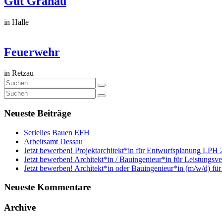
Gut Granau
in Halle
Feuerwehr
in Retzau
Neueste Beiträge
Serielles Bauen EFH
Arbeitsamt Dessau
Jetzt bewerben! Projektarchitekt*in für Entwurfsplanung LPH 
Jetzt bewerben! Architekt*in / Bauingenieur*in für Leistungsv
Jetzt bewerben! Architekt*in oder Bauingenieur*in (m/w/d) fü
Neueste Kommentare
Archive