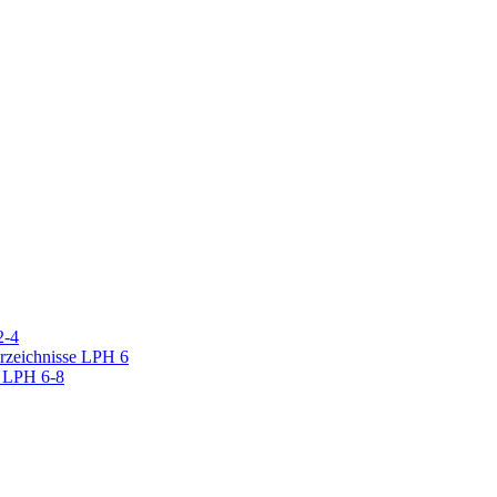
2-4
erzeichnisse LPH 6
r LPH 6-8