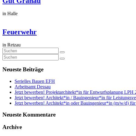
Gut Granau
in Halle
Feuerwehr
in Retzau
Neueste Beiträge
Serielles Bauen EFH
Arbeitsamt Dessau
Jetzt bewerben! Projektarchitekt*in für Entwurfsplanung LPH 
Jetzt bewerben! Architekt*in / Bauingenieur*in für Leistungsv
Jetzt bewerben! Architekt*in oder Bauingenieur*in (m/w/d) fü
Neueste Kommentare
Archive