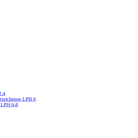
2-4
erzeichnisse LPH 6
r LPH 6-8