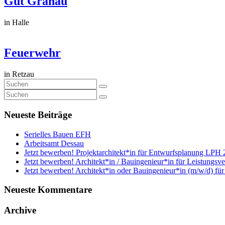
Gut Granau
in Halle
Feuerwehr
in Retzau
Neueste Beiträge
Serielles Bauen EFH
Arbeitsamt Dessau
Jetzt bewerben! Projektarchitekt*in für Entwurfsplanung LPH 
Jetzt bewerben! Architekt*in / Bauingenieur*in für Leistungsv
Jetzt bewerben! Architekt*in oder Bauingenieur*in (m/w/d) fü
Neueste Kommentare
Archive