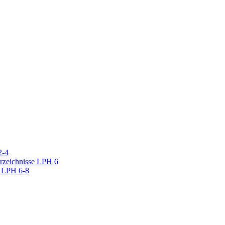
2-4
erzeichnisse LPH 6
r LPH 6-8